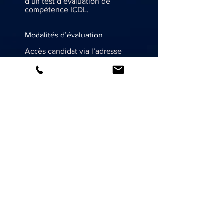
d’un test d’évaluation de
compétence ICDL.
Modalités d’évaluation
Accès candidat via l’adresse
https://www.monpcie.fr/login
Évaluation par QCM, QCU,
manipulation de l’interface et
zone sensible.
Équivalences, passerelles,
suite de parcours
Le Parcours P6 (Très Grand
Débutant) vous permet de suivre
les parcours suivants
 P3 : Parcours débutant
(Certification ICDL : Gestion des
documents + Word + Excel +
Outlook)
 P4 : Parcours débutant complet
(Certification ICDL : Les Essentiels
de l’ordinateur + Gestion des