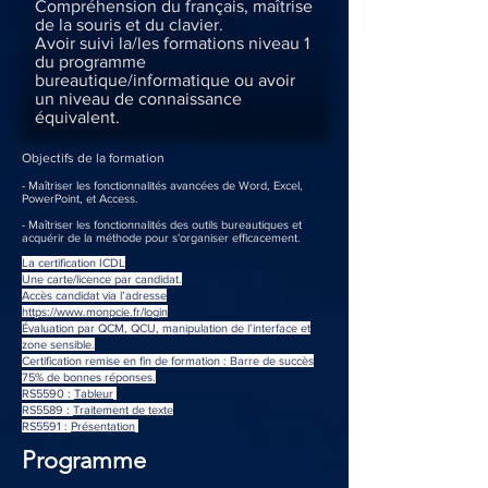
Compréhension du français, maîtrise
de la souris et du clavier.
Avoir suivi la/les formations niveau 1
du programme
bureautique/informatique ou avoir
un niveau de connaissance
équivalent.
Objectifs de la formation
- Maîtriser les fonctionnalités avancées de Word, Excel,
PowerPoint, et Access.
- Maîtriser les fonctionnalités des outils bureautiques et
acquérir de la méthode pour s'organiser efficacement.
La certification ICDL
Une carte/licence par candidat.
Accès candidat via l’adresse
https://www.monpcie.fr/login
Évaluation par QCM, QCU, manipulation de l’interface et
zone sensible.
Certification remise en fin de formation : Barre de succès
75% de bonnes réponses.
RS5590 :
Tableur
RS5589 :
Traitement de texte
RS5591 :
Présentation
Programme