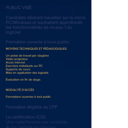
PUBLIC VISÉ
Candidats désirant travailler sur le micro
PC/Windows et souhaitant approfondir
les fonctionnalités de niveau 1 du
logiciel.
Formation ouverte à tous public.
MOYENS TECHNIQUES ET PÉDAGOGIQUES
Un poste de travail par stagiaire
Vidéo projecteur
Accès internet
Exercices individuels sur PC
Supports de cours
Mise en application des logiciels.
Évaluation en fin de stage.
MODALITÉ D'ACCÈS
Formations ouvertes à tout public
Formation éligible au CPF
La certification ICDL
Une carte/licence par candidat.
Accès candidat via l’adresse