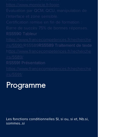
https://www.monpcie.fr/login
Évaluation par QCM, QCU, manipulation de
l’interface et zone sensible.
Certification remise en fin de formation :
Barre de succès 75% de bonnes réponses.
RS5590 Tableur
https://www.francecompetences.fr/recherche
/rs/5590/
RS5589
RS5589 Traitement de texte
h
ttps://www.francecompetences.fr/recherche
/rs/5589/
RS5591 Présentation
https://www.francecompetences.fr/recherche
/rs/5591/
Programme
Perfectionnement sur les calculs
Les fonctions conditionnelles SI, si ou, si et, Nb.si,
sommes..si