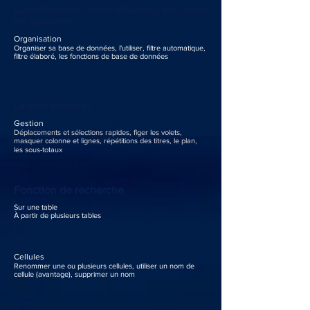
Les références semi-absolues, les bases
de données
Organisation
Organiser sa base de données, l'utiliser, filtre automatique,
filtre élaboré, les fonctions de base de données
Grands tableaux
Gestion
Déplacements et sélections rapides, figer les volets,
masquer colonne et lignes, répétitions des titres, le plan,
les sous-totaux
Fonction de recherche
Sur une table
À partir de plusieurs tables
Gestionnaire de
noms
Cellules
Renommer une ou plusieurs cellules, utiliser un nom de
cellule (avantage), supprimer un nom
Tableaux
croisés
dynamique
s