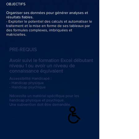
OBJECTIFS
Organiser ses données pour générer analyses et
résultats fiables.
- Exploiter le potentiel des calculs et automatiser le
traitement et la mise en forme de ses tableaux par
des formules complexes, imbriquées et
matricielles.
PRE-REQUIS
Avoir suivi le formation Excel débutant
niveau 1 ou avoir un niveau de
connaissance équivalent
Accessibilité Handicapé :
- Handicap physique
- Handicap psychique
Nécessite un matériel spécifique pour les
handicap physique et psychique.
Une subvention doit être demandée.