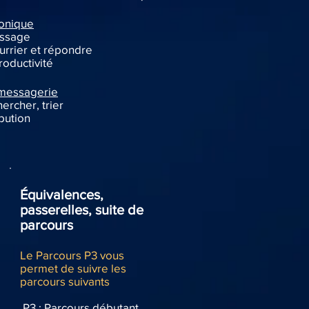
ronique
essage
urrier et répondre
roductivité
 messagerie
ercher, trier
ibution
Équivalences,
passerelles, suite de
parcours
Le Parcours P3 vous
permet de suivre les
parcours suivants
P3 : Parcours débutant