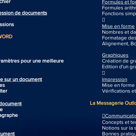
chier
Formules et fo
Formules arit
ression de documents
Fonctions simp

ssions
Mise en forme
Nombres et da
e WORD
Formatage des
Alignement, B
Graphiques
ramètres pour une meilleure
Création de g
Edition d'un g

e sur un document
Impression
es
Mise en forme d
iter
Vérifications 
La Messagerie Outl
 document
te
agraphe

Communicatio
Concepts et t
Notions sur la 
cument
Bonnes pratiqu