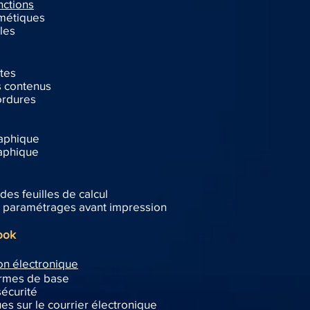
nctions
hmétiques
les
tes
 contenus
ordures
raphique
raphique
es feuilles de calcul
et paramétrages avant impression
ook
n électronique
ermes de base
sécurité
es sur le courrier électronique