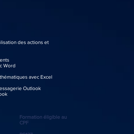
lisation des actions et
ents
ec Word
mathématiques avec Excel
messagerie Outlook
look
Formation éligible au
CPF