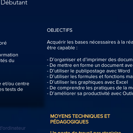
- Débutant
OBJECTIFS
Acquérir les bases nécessaires à la réa
toré
être capable :
ormation
- D’organiser et d’imprimer des docum
ités du
- De mettre en forme un document av
- D’utiliser le publipostage avec Word
- D’utiliser les formules et fonctions 
- D’utiliser les graphiques avec Excel
e et/ou centre
- De comprendre les pratiques de la 
es tests de
- D’améliorer sa productivité avec Out
MOYENS TECHNIQUES ET
PÉDAGOGIQUES
 d'ordinateur
Un poste de travail par stagiaire