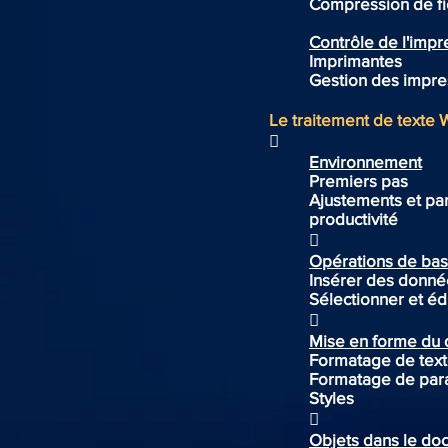
Compression de fi
Contrôle de l'imp
Imprimantes
Gestion des impre
Le traitement de text

Environnement
Premiers pas
Ajustements et pa
productivité

Opérations de bas
Insérer des donné
Sélectionner et éd

Mise en forme du
Formatage de tex
Formatage de par
Styles

Objets dans le do