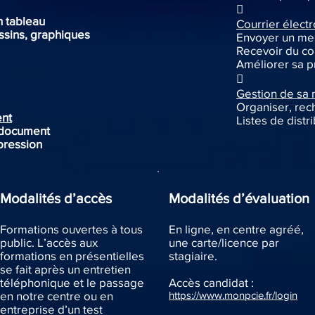

n tableau
Courrier élect
ssins, graphiques
Envoyer un m
Recevoir du co
Améliorer sa p

Gestion de sa
Organiser, rech
ent
Listes de distr
 document
mpression
Modalités d’accès
Modalités d’évaluation
Formations ouvertes à tous
En ligne, en centre agréé,
public. L’accès aux
une carte/licence par
formations en présentielles
stagiaire.
se fait après un entretien
téléphonique et le passage
Accès candidat :
en notre centre ou en
https://www.monpcie.fr/login
entreprise d’un test