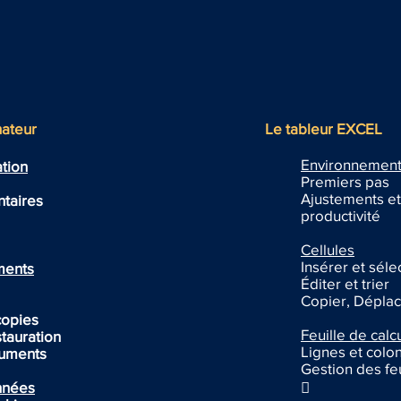
nateur
Le tableur EXCEL
Environnemen
ation
Premiers pas
Ajustements et
taires
productivité
Cellules
Insérer et séle
ments
Éditer et trier
Copier, Déplac
copies
Feuille de calc
tauration
Lignes et colo
uments
Gestion des feu
onnées
